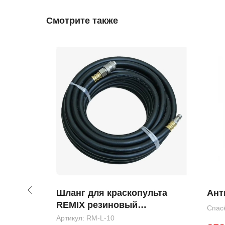
Смотрите также
тиковый
Шланг для краскопульта
Ант
ипучку
REMIX резиновый
Спас
армированный d8х15 10м
Артикул:
RM-L-10