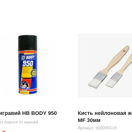
игравий HB BODY 950
Кисть нейлоновая ж
MF 30мм
ёт пороги от камней
Артикул:
300005518