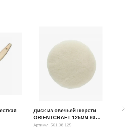
есткая
Диск из овечьей шерсти
Пол
ORIENTCRAFT 125мм на
ком
липучке
Артикул:
501.08.125
Арти