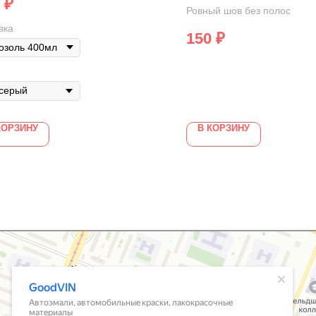
₽
Ровный шов без полос
вка
150
₽
серый
КОРЗИНУ
В КОРЗИНУ