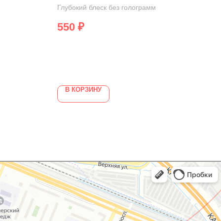
Глубокий блеск без голограмм
Дыши
550
₽
2 
В КОРЗИНУ
В