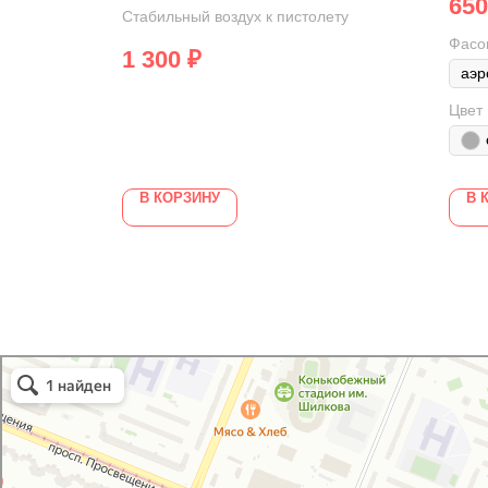
650
Стабильный воздух к пистолету
Фасо
1 300
₽
Цвет
В КОРЗИНУ
В 
GoodVIN
Автоэмали, автомобильные краски в Санкт‑Петербурге
Лакокрасочные материалы в Санкт‑Петербурге