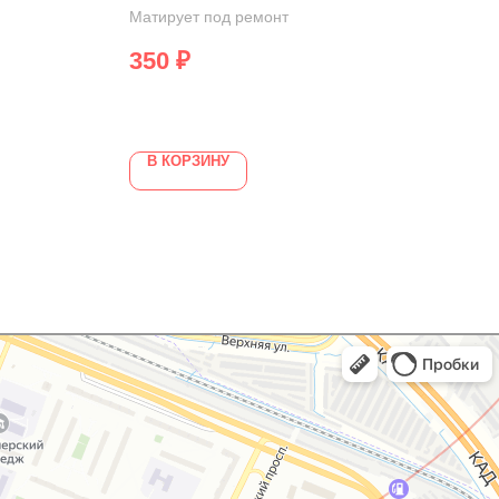
Матирует под ремонт
46
350
₽
В КОРЗИНУ
В