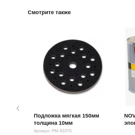
Смотрите также
 HB
Подложка мягкая 150мм
NOV
рая
толщина 10мм
эпо
(0,8
Артикул:
РМ-91075