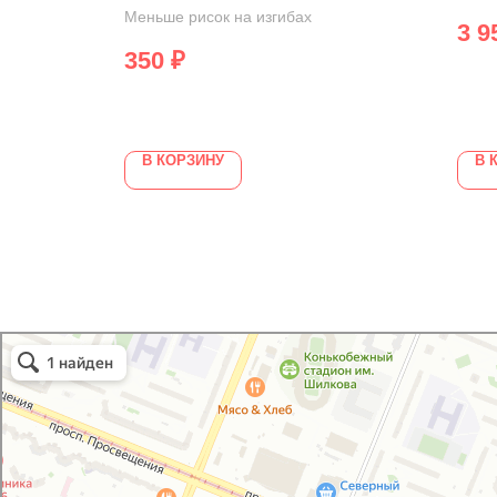
Меньше рисок на изгибах
3 9
350
₽
В КОРЗИНУ
В 
GoodVIN
Автоэмали, автомобильные краски в Санкт‑Петербурге
Лакокрасочные материалы в Санкт‑Петербурге