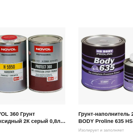
OL 360 Грунт
Грунт-наполнитель 
ксидный 2К серый 0,8л
BODY Proline 635 HS 
л)
+ 0,16л
Изолирует и заполняет