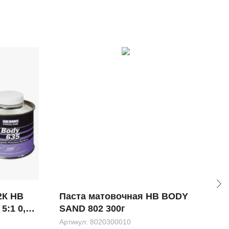
2К HB
Паста матовочная HB BODY
Раз
5:1 0,8л
SAND 802 300г
ХИ
Артикул:
8020300010
Ложи