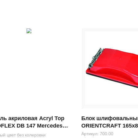
ль акриловая Acryl Top
Блок шлифовальны
FLEX DB 147 Mercedes
ORIENTCRAFT 165х
ikweiss 1л
Артикул:
700.00
ый цвет без колеровки