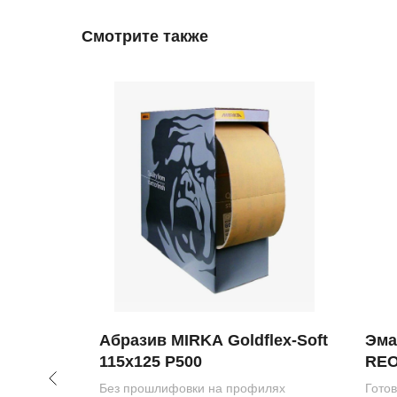
Смотрите также
арт 5л
Абразив MIRKA Goldflex-Soft
Эма
115х125 Р500
REO
Arkt
Без прошлифовки на профилях
Готов