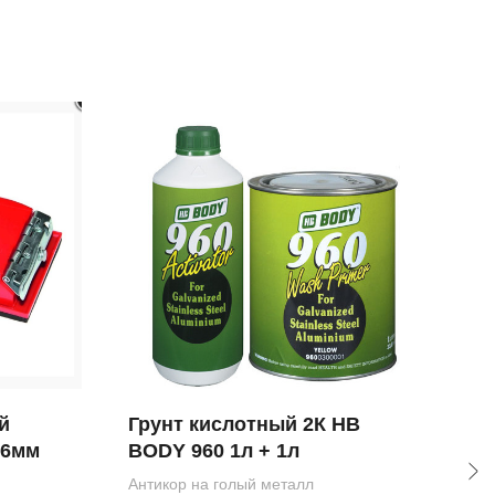
й
Грунт кислотный 2К HB
Мас
86мм
BODY 960 1л + 1л
HB
Антикор на голый металл
Тихо