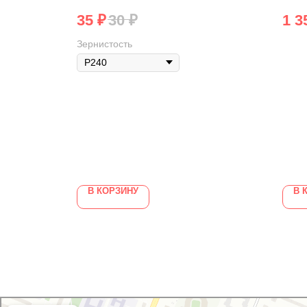
35
₽
30
₽
1 3
Зернистость
В КОРЗИНУ
В 
GoodVIN