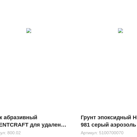
к абразивный
Грунт эпоксидный 
ENTCRAFT для удаления
981 серый аэрозоль
рого ЛКМ без шпинделя
кул:
800.02
Артикул:
5100700070