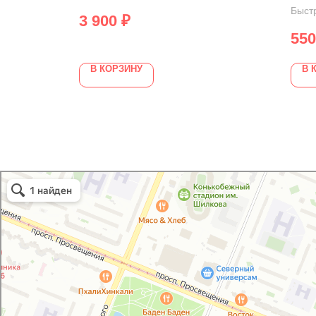
Быст
3 900
₽
550
В КОРЗИНУ
В 
GoodVIN
Автоэмали, автомобильные краски в Санкт‑Петербурге
Лакокрасочные материалы в Санкт‑Петербурге