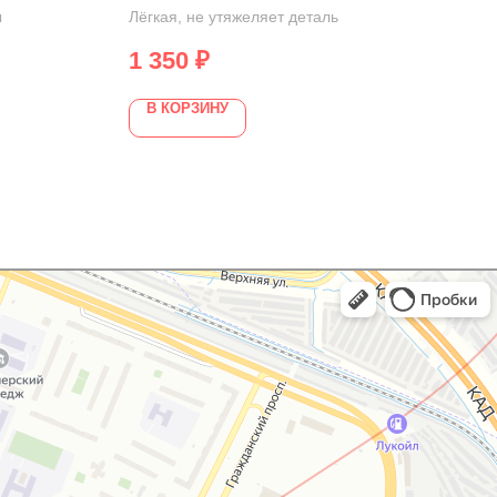
ы
Лёгкая, не утяжеляет деталь
Чётк
1 350
₽
25
В КОРЗИНУ
В