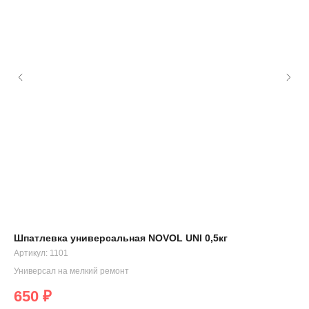
Шпатлевка универсальная NOVOL UNI 0,5кг
Пр
Артикул:
1101
Ост
Универсал на мелкий ремонт
3
650
₽