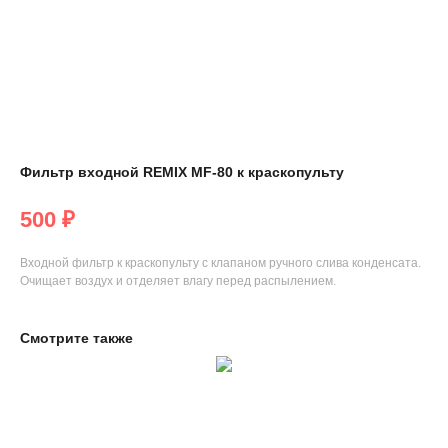
Фильтр входной REMIX MF-80 к краскопульту
500
₽
Входной фильтр к краскопульту с клапаном ручного слива конденсата.
Очищает воздух и отделяет влагу перед распылением.
Смотрите также