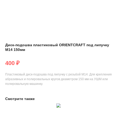
Диск-подошва пластиковый ORIENTCRAFT под липучку
М14 150мм
400
₽
Пластиковый диск-подошва под липучку с резьбой М14. Для крепления
абразивных и полировальных кругов диаметром 150 мм на УШМ или
полировальную машинку.
Смотрите также