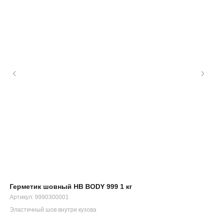
Герметик шовный HB BODY 999 1 кг
Эм
Артикул:
9990300001
Сто
Эластичный шов внутри кузова
1