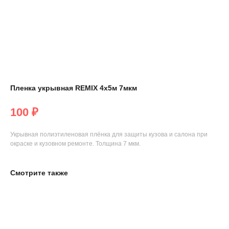
Пленка укрывная REMIX 4х5м 7мкм
100
₽
Укрывная полиэтиленовая плёнка для защиты кузова и салона при
окраске и кузовном ремонте. Толщина 7 мкм.
Смотрите также