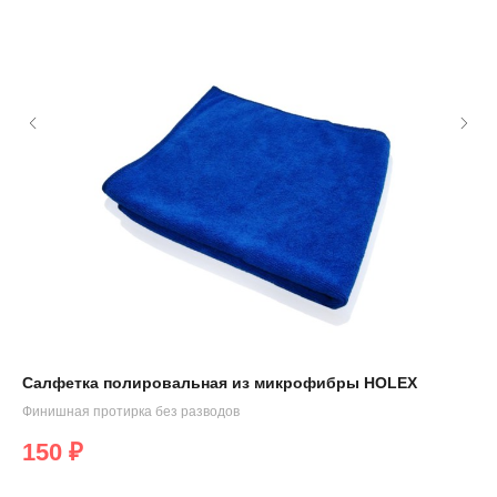
Салфетка полировальная из микрофибры HOLEX
От
Арт
Финишная протирка без разводов
Нуж
150
₽
5