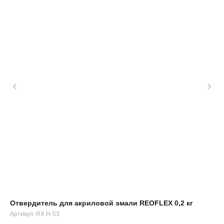
Отвердитель для акриловой эмали REOFLEX 0,2 кг
Гр
Артикул:
RX H-53
Ант