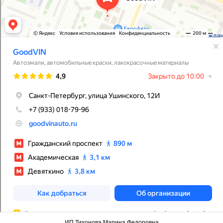
ИП Тихонова Марина Федоровна