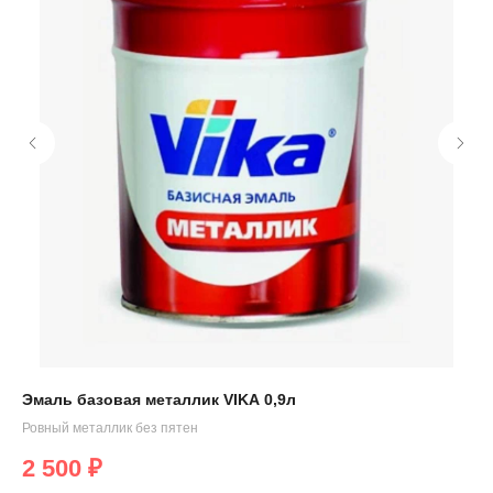
Эмаль базовая металлик VIKA 0,9л
Эм
Ровный металлик без пятен
Сто
2 500
₽
1