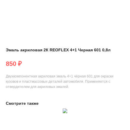
Эмаль акриловая 2К REOFLEX 4+1 Черная 601 0,8л
850
₽
Двухкомпонентная акриловая эмаль 4+1 чёрная 601 для окраски
кузовов и пластмассовых деталей автомобиля. Применяется с
отвердителем для акриловых эмалей.
Смотрите также