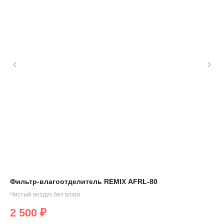
Фильтр-влагоотделитель REMIX AFRL-80
Шп
1л
Чистый воздух без влаги
Арт
2 500
₽
Лёг