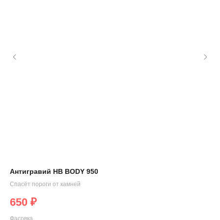
Антигравий HB BODY 950
Ла
Спасёт пороги от камней
Глу
650
₽
8
Фасовка