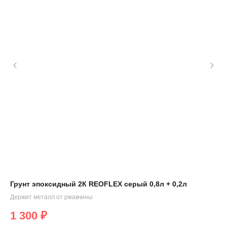
Грунт эпоксидный 2К REOFLEX серый 0,8л + 0,2л
Шп
1л
Держит металл от ржавчины
Арт
1 300
₽
Лёг