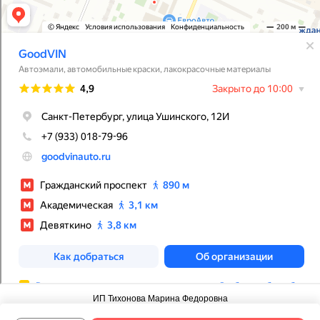
ИП Тихонова Марина Федоровна
ИНН 780525008391. ОГРНИП 322784700351230. ОКПО 2019589630