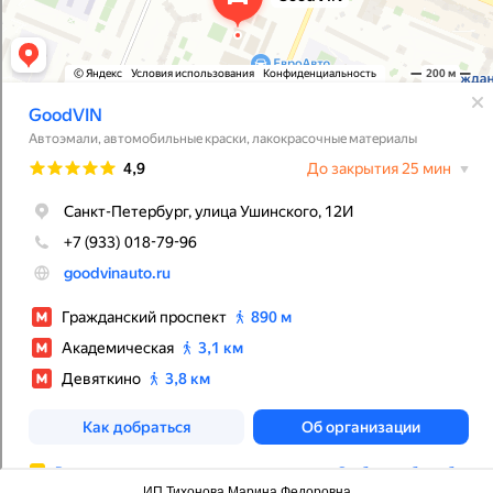
ИП Тихонова Марина Федоровна