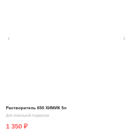
Растворитель 650 ХИМИК 5л
Ла
от
Для локальной подкраски
Арт
1 350
₽
Суш