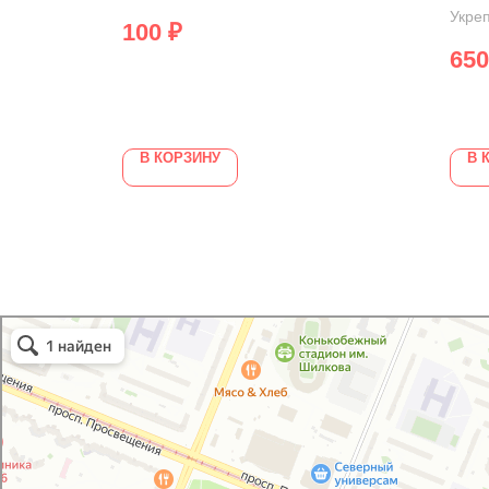
Укре
100
₽
650
В КОРЗИНУ
В 
GoodVIN
Автоэмали, автомобильные краски в Санкт‑Петербурге
Лакокрасочные материалы в Санкт‑Петербурге