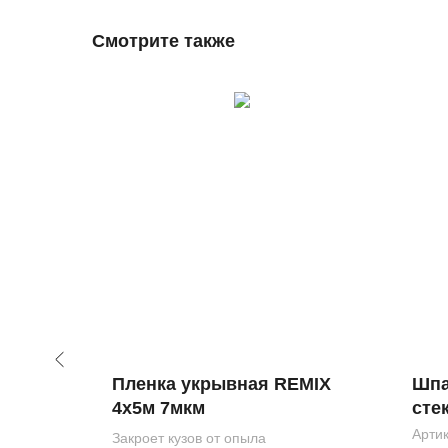
Смотрите также
вочный
Пленка укрывная REMIX
Шпа
4х5м 7мкм
сте
4020
Арти
ов
Закроет кузов от опыла