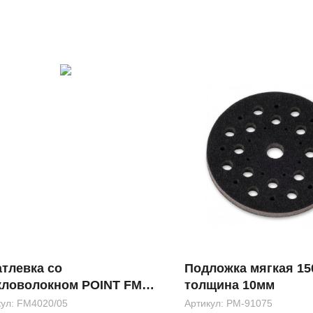
тлевка со
Подложка мягкая 1
кловолокном POINT FM
толщина 10мм
 0,5кг
кул:
FM4020/05
Артикул:
РМ-91075