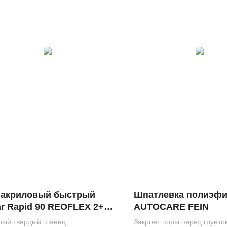
 акриловый быстрый
Шпатлевка полиэф
ar Rapid 90 REOFLEX 2+1
AUTOCARE FEIN
 + 0,25л
рый твёрдый глянец
Закроет поры перед грунто