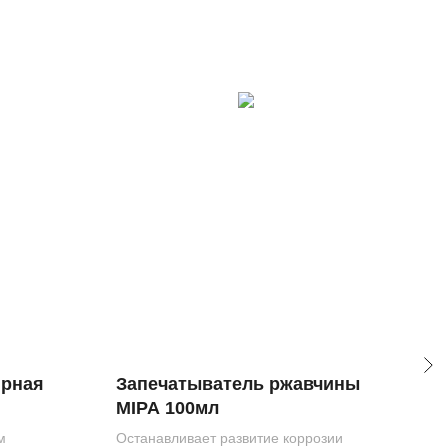
ирная
Запечатыватель ржавчины
Мас
MIPA 100мл
Тихо
м
Останавливает развитие коррозии