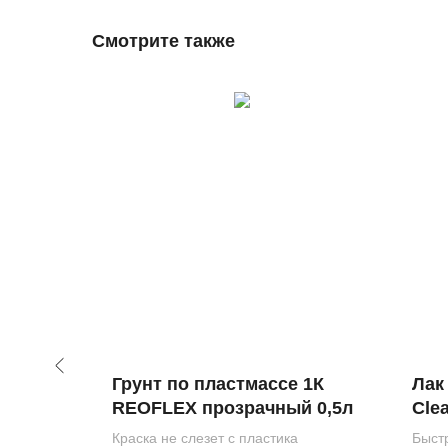
Смотрите также
NE 116
Грунт по пластмассе 1К
Лак
5л
REOFLEX прозрачный 0,5л
Cle
0,5л
Краска не слезет с пластика
Быст