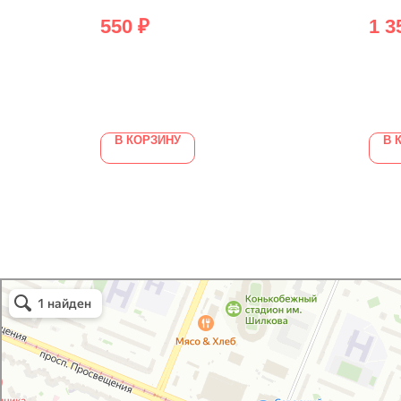
550
₽
1 3
В КОРЗИНУ
В 
GoodVIN
Автоэмали, автомобильные краски в Санкт‑Петербурге
Лакокрасочные материалы в Санкт‑Петербурге